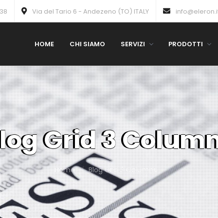
738
Via del Tario 6 - Andezeno (TO) ITALY
info@eleron.i
HOME
CHI SIAMO
SERVIZI
PRODOTTI
log Grid 3 Colum
Home
Blog Grid 3 Columns