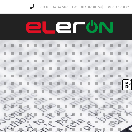
+39 011 9434503 | +39 011 9434060| +39 392 3476
B