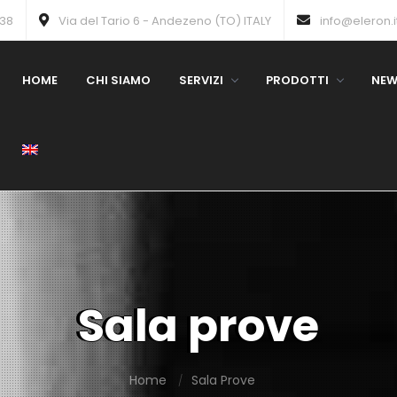
738
Via del Tario 6 - Andezeno (TO) ITALY
info@eleron.i
HOME
CHI SIAMO
SERVIZI
PRODOTTI
NE
Sala prove
Home
Sala Prove