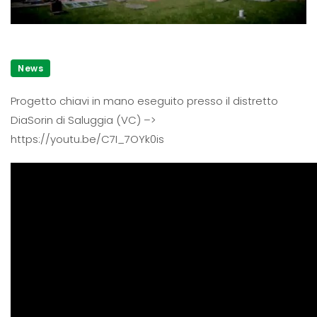
News
Progetto chiavi in mano eseguito presso il distretto
DiaSorin di Saluggia (VC) –>
https://youtu.be/C7I_7OYk0is