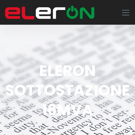
ELERON
SOTTOSTAZIONE
16MVA
Home
News
ELERON Sottostazione 16MVA