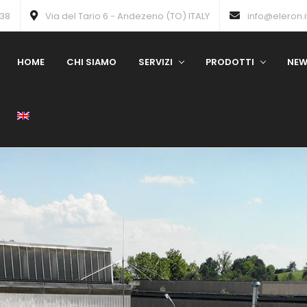
738
Via del Tario 6 - Andezeno (TO) ITALY
info@eleron.i
HOME
CHI SIAMO
SERVIZI
PRODOTTI
NE