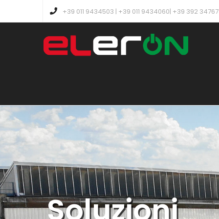
+39 011 9434503 | +39 011 9434060| +39 392 3476
Soluzioni