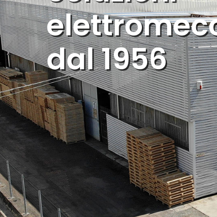
elettromec
dal 1956